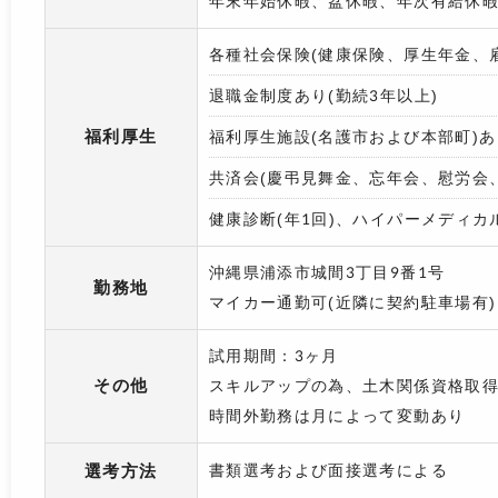
年末年始休暇、盆休暇、年次有給休
各種社会保険(健康保険、厚生年金、
退職金制度あり(勤続3年以上)
福利厚生
福利厚生施設(名護市および本部町)あ
共済会(慶弔見舞金、忘年会、慰労会
健康診断(年1回)、ハイパーメディカ
沖縄県浦添市城間3丁目9番1号
勤務地
マイカー通勤可(近隣に契約駐車場有)
試用期間：3ヶ月
その他
スキルアップの為、土木関係資格取得
時間外勤務は月によって変動あり
選考方法
書類選考および面接選考による